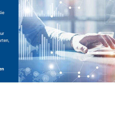
Sie
zur
rten,
en