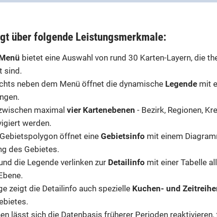
ügt über folgende Leistungsmerkmale:
-Menü
bietet eine Auswahl von rund 30 Karten-Layern, die th
t sind.
rechts neben dem Menü öffnet die dynamische
Legende
mit e
ungen.
zwischen maximal
vier Kartenebenen
- Bezirk, Regionen, Kr
igiert werden.
n Gebietspolygon öffnet eine
Gebietsinfo
mit einem Diagram
g des Gebietes.
 und die Legende verlinken zur
Detailinfo
mit einer Tabelle al
 Ebene.
e zeigt die Detailinfo auch spezielle
Kuchen- und Zeitrei
ebietes.
hen lässt sich die Datenbasis früherer Perioden reaktivieren, 