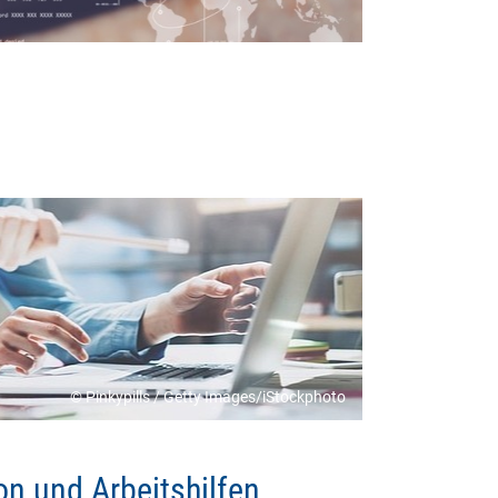
© Pinkypills / Getty Images/iStockphoto
on und Arbeitshilfen