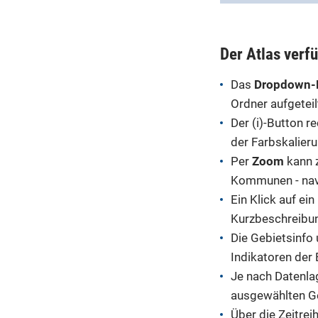
Der Atlas verf
Das
Dropdown
Ordner aufgeteil
Der (i)-Button 
der Farbskalier
Per
Zoom
kann 
Kommunen - nav
Ein Klick auf ei
Kurzbeschreibun
Die Gebietsinfo
Indikatoren der
Je nach Datenlag
ausgewählten G
Über die Zeitrei